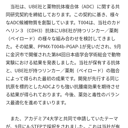
当社は、UBE社と薬物抗体複合体（ADC）に関する共
同研究契約を締結しております。この契約に基き、様々
なADC候補物質を創製しています。T004は、当社のカド
ヘリン３（CDH3）抗体にUBE社が持つリンカー／薬剤
（ペイロード）の様々な組み合わせを検討してきまし
た。その結果、PPMX-T004b-PGAP-1が見いだされ、9月
に金沢市で開催された第84回日本癌学会学術総会で動物
実験における結果を発表しました。当社が保有する抗体
と、UBE社が持つリンカー／薬剤（ペイロード）の融合
によって得られた最初の成果です。開発が先行する同じ
抗原を標的としたADCよりも強い抗腫瘍効果を期待させ
る結果が得られております。今後、薬効と毒性のバラン
ス最適化を進めてまいります。
また、アカデミア4大学と共同で申請していたテーマ
が、9月にA-STEPで採択をされました。これは当社が有