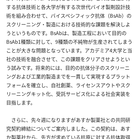
する抗体技術と各大学が有する次世代バイオ製剤設計技
術を組み合わせて、バイスペシフィック抗体（BsAb）の
スクリーニング・製造における技術的な課題を解決しよ
うというものです。BsAbは、製造工程において目的の
BsAb1種類に対して、9種類の不純物が生産されてしまう
ことが大きな問題となっています。アカデミア4大学と当
社の技術を融合させて、この課題をクリアさせようとい
う試みです。将来的には、目的の抗体分子のスクリーニ
ングおよび工業的製造までを一貫して実現するプラット
フォームを確立し、自社創薬、ライセンスアウトやスク
リーニングキット化、受託サービス化による社会実装を
目指します。
さらに、先々週になりますがあすか製薬社との共同研
究契約締結についてご案内しました。この契約は、あす
か製薬社から、先方が求めている抗原に対する抗体取得