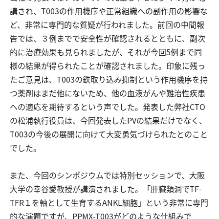
講され、T003の作用機序や正常組織への副作用の影響な
ど、非常に専門的な質疑が行われました。前回の中間報
告では、３例までで安全性が確認されるとともに、副次
的に治療効果も見られましたが、それが今回5例まで同
様の結果が得られたことが確認されました。印象に残っ
たご意見は、T003の鉄取り込み抑制という作用機序を持
つ薬剤はまだ他にないため、他の血液がんや難治性疾患
への適応を期待するという声でした。発表した弊社CTO
の松浦執行役員は、今回発表したPVの結果だけでなく、
T003の今後の展開に向けて大変勇気づけられたとのこと
でした。
また、今回のシンポジウムでは特別セッションで、大阪
大学の幸谷愛教授が講演されました。「肝臓類洞でTF-
TFR１を軸として生育するANKL細胞」という非常に専門
的な演題ですが、PPMX-T003がどのような仕組みで